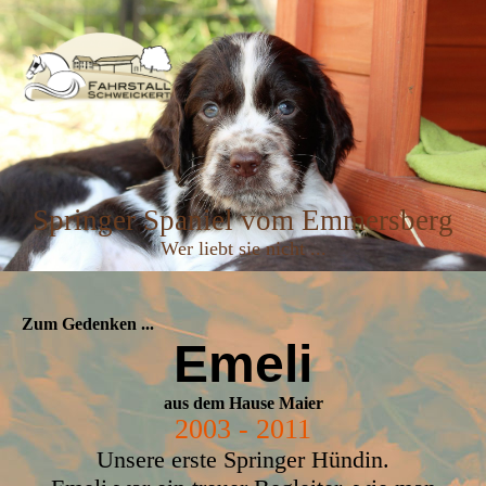
Springer Spaniel vom Emmersberg
Wer liebt sie nicht ...
Zum Gedenken ...
Emeli
aus dem Hause Maier
2003 - 2011
Unsere erste Springer Hündin.